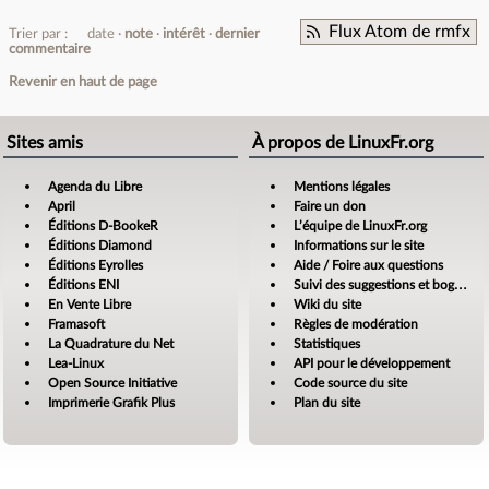
Flux Atom de rmfx
Trier par :
date
note
intérêt
dernier
commentaire
Revenir en haut de page
Sites amis
À propos de LinuxFr.org
Agenda du Libre
Mentions légales
April
Faire un don
Éditions D-BookeR
L’équipe de LinuxFr.org
Éditions Diamond
Informations sur le site
Éditions Eyrolles
Aide / Foire aux questions
Éditions ENI
Suivi des suggestions et bogues
En Vente Libre
Wiki du site
Framasoft
Règles de modération
La Quadrature du Net
Statistiques
Lea-Linux
API pour le développement
Open Source Initiative
Code source du site
Imprimerie Grafik Plus
Plan du site