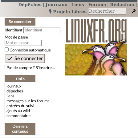
Dépêches
Journaux
Liens
Forums
Rédaction
🎙️ Projets Libres
Se connecter
Identifiant
Mot de passe
Connexion automatique
Pas de compte ? S’inscrire…
rmfx
journaux
dépêches
liens
messages sur les forums
entrées du suivi
ajouts au wiki
commentaires
Derniers
contenus