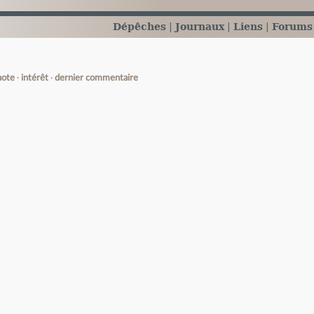
Dépêches
Journaux
Liens
Forums
note
intérêt
dernier commentaire
e