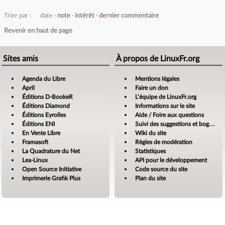
Trier par :
date
note
intérêt
dernier commentaire
Revenir en haut de page
Sites amis
À propos de LinuxFr.org
Agenda du Libre
Mentions légales
April
Faire un don
Éditions D-BookeR
L’équipe de LinuxFr.org
Éditions Diamond
Informations sur le site
Éditions Eyrolles
Aide / Foire aux questions
Éditions ENI
Suivi des suggestions et bogues
En Vente Libre
Wiki du site
Framasoft
Règles de modération
La Quadrature du Net
Statistiques
Lea-Linux
API pour le développement
Open Source Initiative
Code source du site
Imprimerie Grafik Plus
Plan du site