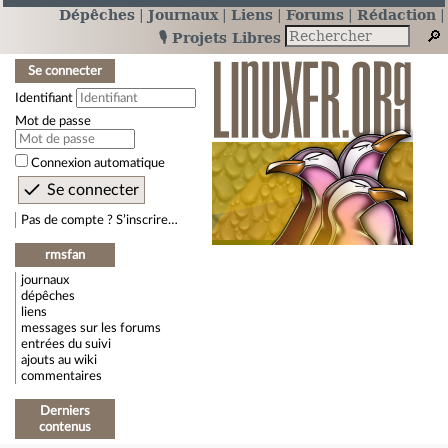
Dépêches
Journaux
Liens
Forums
Rédaction
🎙️ Projets Libres
Se connecter
Identifiant
Mot de passe
Connexion automatique
Pas de compte ? S’inscrire…
rmsfan
journaux
dépêches
liens
messages sur les forums
entrées du suivi
ajouts au wiki
commentaires
Derniers
contenus