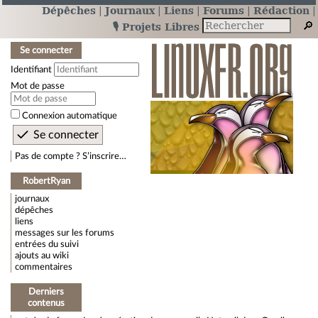
Dépêches
Journaux
Liens
Forums
Rédaction
🎙️ Projets Libres
Se connecter
Identifiant
Mot de passe
Connexion automatique
Pas de compte ? S’inscrire…
RobertRyan
journaux
dépêches
liens
messages sur les forums
entrées du suivi
ajouts au wiki
commentaires
Derniers
contenus