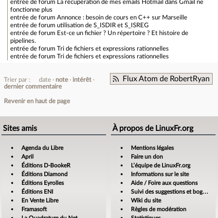
entrée de forum
La récupération de mes emails Hotmail dans Gmail ne
fonctionne plus
entrée de forum
Annonce : besoin de cours en C++ sur Marseille
entrée de forum
utilisation de S_ISDIR et S_ISREG
entrée de forum
Est-ce un fichier ? Un répertoire ? Et histoire de
pipelines.
entrée de forum
Tri de fichiers et expressions rationnelles
entrée de forum
Tri de fichiers et expressions rationnelles
Flux Atom de RobertRyan
Trier par :
date
note
intérêt
dernier commentaire
Revenir en haut de page
Sites amis
À propos de LinuxFr.org
Agenda du Libre
Mentions légales
April
Faire un don
Éditions D-BookeR
L’équipe de LinuxFr.org
Éditions Diamond
Informations sur le site
Éditions Eyrolles
Aide / Foire aux questions
Éditions ENI
Suivi des suggestions et bogues
En Vente Libre
Wiki du site
Framasoft
Règles de modération
La Quadrature du Net
Statistiques