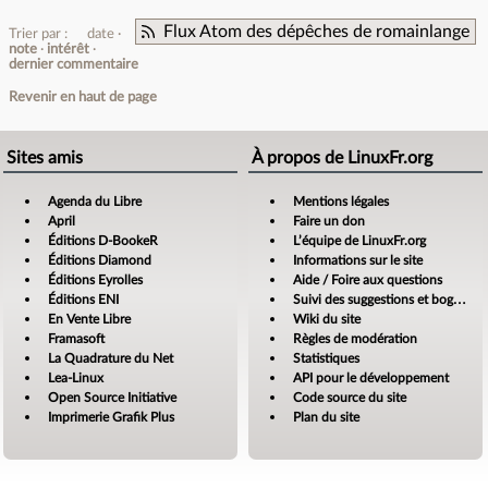
Flux Atom des dépêches de romainlange
Trier par :
date
note
intérêt
dernier commentaire
Revenir en haut de page
Sites amis
À propos de LinuxFr.org
Agenda du Libre
Mentions légales
April
Faire un don
Éditions D-BookeR
L’équipe de LinuxFr.org
Éditions Diamond
Informations sur le site
Éditions Eyrolles
Aide / Foire aux questions
Éditions ENI
Suivi des suggestions et bogues
En Vente Libre
Wiki du site
Framasoft
Règles de modération
La Quadrature du Net
Statistiques
Lea-Linux
API pour le développement
Open Source Initiative
Code source du site
Imprimerie Grafik Plus
Plan du site