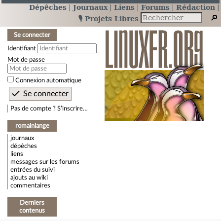
Dépêches
Journaux
Liens
Forums
Rédaction
🎙️ Projets Libres
Se connecter
Identifiant
Mot de passe
Connexion automatique
Pas de compte ? S’inscrire…
romainlange
journaux
dépêches
liens
messages sur les forums
entrées du suivi
ajouts au wiki
commentaires
Derniers
contenus