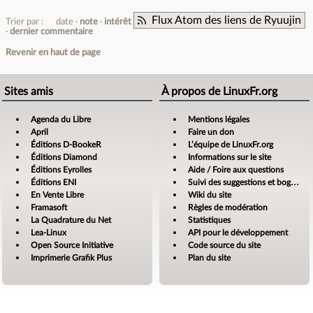
Flux Atom des liens de Ryuujin
Trier par :
date
note
intérêt
dernier commentaire
Revenir en haut de page
Sites amis
À propos de LinuxFr.org
Agenda du Libre
Mentions légales
April
Faire un don
Éditions D-BookeR
L’équipe de LinuxFr.org
Éditions Diamond
Informations sur le site
Éditions Eyrolles
Aide / Foire aux questions
Éditions ENI
Suivi des suggestions et bogues
En Vente Libre
Wiki du site
Framasoft
Règles de modération
La Quadrature du Net
Statistiques
Lea-Linux
API pour le développement
Open Source Initiative
Code source du site
Imprimerie Grafik Plus
Plan du site