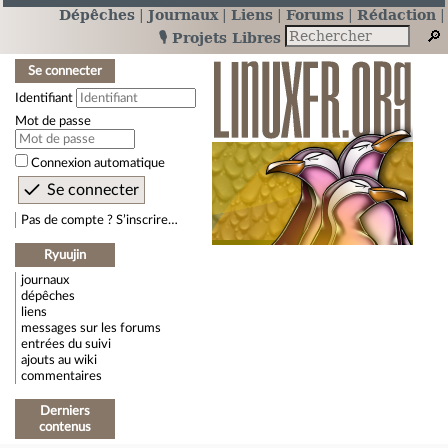
Dépêches
Journaux
Liens
Forums
Rédaction
🎙️ Projets Libres
Se connecter
Identifiant
Mot de passe
Connexion automatique
Pas de compte ? S’inscrire…
Ryuujin
journaux
dépêches
liens
messages sur les forums
entrées du suivi
ajouts au wiki
commentaires
Derniers
contenus