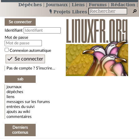
Dépêches
Journaux
Liens
Forums
Rédaction
🎙️ Projets Libres
Se connecter
Identifiant
Mot de passe
Connexion automatique
Pas de compte ? S’inscrire…
sab
journaux
dépêches
liens
messages sur les forums
entrées du suivi
ajouts au wiki
commentaires
Derniers
contenus