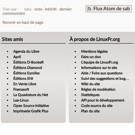
Flux Atom de sab
Trier par :
date
note
intérêt
dernier
commentaire
Revenir en haut de page
Sites amis
À propos de LinuxFr.org
Agenda du Libre
Mentions légales
April
Faire un don
Éditions D-BookeR
L’équipe de LinuxFr.org
Éditions Diamond
Informations sur le site
Éditions Eyrolles
Aide / Foire aux questions
Éditions ENI
Suivi des suggestions et bogues
En Vente Libre
Wiki du site
Framasoft
Règles de modération
La Quadrature du Net
Statistiques
Lea-Linux
API pour le développement
Open Source Initiative
Code source du site
Imprimerie Grafik Plus
Plan du site