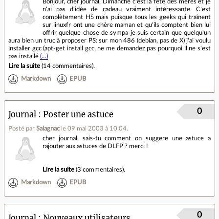
Bonjour, cher journal, Dimanche c'est la fête des mères et je
n'ai pas d'idée de cadeau vraiment intéressante. C'est
complètement HS mais puisque tous les geeks qui traînent
sur linuxfr ont une chère maman et qu'ils comptent bien lui
offrir quelque chose de sympa je suis certain que quelqu'un
aura bien un truc à proposer PS: sur mon 486 (debian, pas de X) j'ai voulu
installer gcc (apt-get install gcc, ne me demandez pas pourquoi il ne s'est
pas installé
(…)
Lire la suite
(
14 commentaires
).
Markdown
EPUB
0
Journal
Poster une astuce
Posté par
Salagnac
le 09 mai 2003 à 10:04
.
cher journal, sais-tu comment on suggere une astuce a
rajouter aux astuces de DLFP ? merci !
Lire la suite
(
3 commentaires
).
Markdown
EPUB
0
Journal
Nouveaux utilisateurs