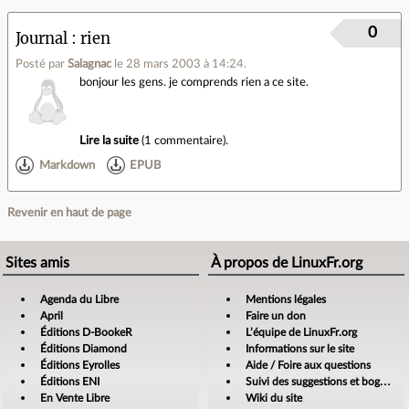
0
Journal
rien
Posté par
Salagnac
le 28 mars 2003 à 14:24
.
bonjour les gens. je comprends rien a ce site.
Lire la suite
(
1 commentaire
).
Markdown
EPUB
Revenir en haut de page
Sites amis
À propos de LinuxFr.org
Agenda du Libre
Mentions légales
April
Faire un don
Éditions D-BookeR
L’équipe de LinuxFr.org
Éditions Diamond
Informations sur le site
Éditions Eyrolles
Aide / Foire aux questions
Éditions ENI
Suivi des suggestions et bogues
En Vente Libre
Wiki du site