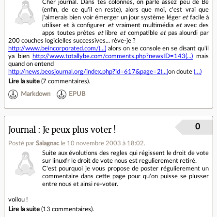
Cher journal. Dans tes colonnes, on parle assez peu de Be
(enfin, de ce qu'il en reste), alors que moi, c'est vrai que
j'aimerais bien voir émerger un jour système léger
et
facile à
utiliser et à configurer
et
vraiment multimédia
et
avec des
apps toutes prêtes
et
libre
et
compatible
et
pas alourdi par
200 couches logicielles successives... rève-je ?
http://www.beincorporated.com/(...)
alors on se console en se disant qu'il
ya bien
http://www.totallybe.com/comments.php?newsID=143(...)
mais
quand on entend
http://news.beosjournal.org/index.php?id=617&page=2(...)
on doute
(…)
Lire la suite
(
7 commentaires
).
Markdown
EPUB
0
Journal
Je peux plus voter !
Posté par
Salagnac
le 10 novembre 2003 à 18:02
.
Suite aux évolutions des regles qui régissent le droit de vote
sur linuxfr le droit de vote nous est regulierement retiré.
C'est pourquoi je vous propose de poster régulierement un
commentaire dans cette page pour qu'on puisse se plusser
entre nous et ainsi re-voter.
voilou !
Lire la suite
(
13 commentaires
).