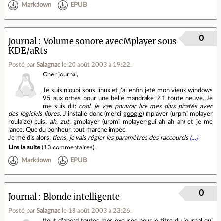
Markdown
EPUB
0
Journal
Volume sonore avecMplayer sous
KDE/aRts
Posté par
Salagnac
le 20 août 2003 à 19:22
.
Cher journal,
Je suis nioubi sous linux et j'ai enfin jeté mon vieux windows
95 aux orties pour une belle mandrake 9.1 toute neuve. Je
me suis dit:
cool, je vais pouvoir lire mes divx piratés avec
des logiciels libres.
J'installe donc (merci
google
) mplayer (urpmi mplayer
roulaize) puis,
ah, zut,
gmplayer (urpmi mplayer-gui ah ah ah) et je me
lance. Que du bonheur, tout marche impec.
Je me dis alors:
tiens, je vais régler les paramètres des raccourcis
(…)
Lire la suite
(
13 commentaires
).
Markdown
EPUB
0
Journal
Blonde intelligente
Posté par
Salagnac
le 18 août 2003 à 23:26
.
(tout d'abord toutes mes excuses pour le titre du journal qui