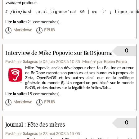
vraiment
pratique.
#!/bin/bash total_lignes=`cat $0 | wc -l` ; ligne_aro
Lire la suite
(
21 commentaires
).
Markdown
EPUB
0
Interview de Mike Popovic sur BeOSjournal
Posté par
Salagnac
le 05 juin 2003 à 10:35
.
Modéré par
Fabien Penso
.
Mike Popovic, ancien développeur chez feu Be, Inc et auteur
de BeDope raconte son parcours et ses humeurs à propos de
Zeta, OpenBeOS et les autres ainsi que de la politique
générale du monde (!). Un regard un peu blasé sur le monde
BeOS, et des doutes sur la légalité de YellowTab...
Lire la suite
(
15 commentaires
).
Markdown
EPUB
0
Journal
Fête des mères
Posté par
Salagnac
le 23 mai 2003 à 15:05
.