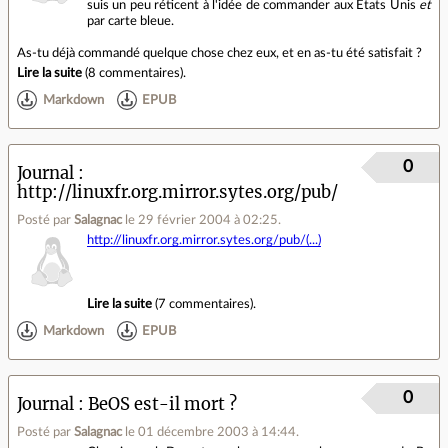
suis un peu réticent à l'idée de commander aux Etats Unis
et
par carte bleue.
As-tu déjà commandé quelque chose chez eux, et en as-tu été satisfait ?
Lire la suite
(
8 commentaires
).
Markdown
EPUB
0
Journal
http://linuxfr.org.mirror.sytes.org/pub/
Posté par
Salagnac
le 29 février 2004 à 02:25
.
http://linuxfr.org.mirror.sytes.org/pub/(...)
Lire la suite
(
7 commentaires
).
Markdown
EPUB
0
Journal
BeOS est-il mort ?
Posté par
Salagnac
le 01 décembre 2003 à 14:44
.