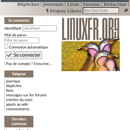
Dépêches
Journaux
Liens
Forums
Rédaction
🎙️ Projets Libres
Se connecter
Identifiant
Mot de passe
Connexion automatique
Pas de compte ? S’inscrire…
Salagnac
journaux
dépêches
liens
messages sur les forums
entrées du suivi
ajouts au wiki
commentaires
Derniers
contenus