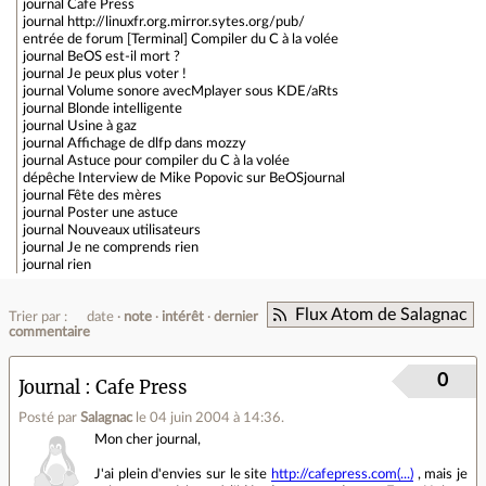
journal
Cafe Press
journal
http://linuxfr.org.mirror.sytes.org/pub/
entrée de forum
[Terminal] Compiler du C à la volée
journal
BeOS est-il mort ?
journal
Je peux plus voter !
journal
Volume sonore avecMplayer sous KDE/aRts
journal
Blonde intelligente
journal
Usine à gaz
journal
Affichage de dlfp dans mozzy
journal
Astuce pour compiler du C à la volée
dépêche
Interview de Mike Popovic sur BeOSjournal
journal
Fête des mères
journal
Poster une astuce
journal
Nouveaux utilisateurs
journal
Je ne comprends rien
journal
rien
Flux Atom de Salagnac
Trier par :
date
note
intérêt
dernier
commentaire
0
Journal
Cafe Press
Posté par
Salagnac
le 04 juin 2004 à 14:36
.
Mon cher journal,
J'ai plein d'envies sur le site
http://cafepress.com(...)
, mais je