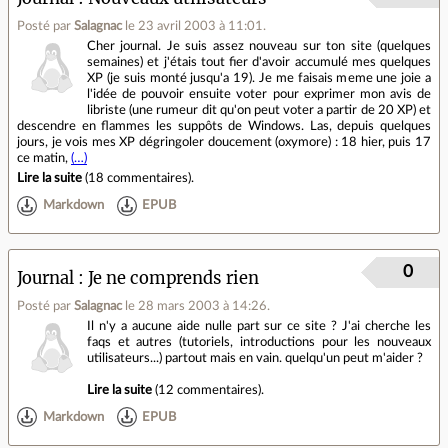
Posté par
Salagnac
le 23 avril 2003 à 11:01
.
Cher journal. Je suis assez nouveau sur ton site (quelques
semaines) et j'étais tout fier d'avoir accumulé mes quelques
XP (je suis monté jusqu'a 19). Je me faisais meme une joie a
l'idée de pouvoir ensuite voter pour exprimer mon avis de
libriste (une rumeur dit qu'on peut voter a partir de 20 XP) et
descendre en flammes les suppôts de Windows. Las, depuis quelques
jours, je vois mes XP dégringoler doucement (oxymore) : 18 hier, puis 17
ce matin,
(…)
Lire la suite
(
18 commentaires
).
Markdown
EPUB
0
Journal
Je ne comprends rien
Posté par
Salagnac
le 28 mars 2003 à 14:26
.
Il n'y a aucune aide nulle part sur ce site ? J'ai cherche les
faqs et autres (tutoriels, introductions pour les nouveaux
utilisateurs...) partout mais en vain. quelqu'un peut m'aider ?
Lire la suite
(
12 commentaires
).
Markdown
EPUB