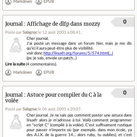
Markdown
EPUB
0
Journal
Affichage de dlfp dans mozzy
Posté par
Salagnac
le 12 août 2003 à 08:41
.
Cher journal,
J'ai posté un message dans un forum hier, mais je me dis
qu'ici il aura peut-être plus de visibilité.
voir donc
http://linuxfr.org/forums/5/574.html(...)
(ps: je sais, envoie un patch...)
Lire la suite
(
4 commentaires
).
Markdown
EPUB
0
Journal
Astuce pour compiler du C à la
volée
Posté par
Salagnac
le 06 août 2003 à 20:07
.
Cher journal. Je ne sais pas comment poster une astuce dans
linuxfr alors je m'adresse à toi. Voilà comment programmer
en "script C" (compilé à la volée). C'est suffisament rustique
pour passer n'importe où (par exemple, dans mon école, ya
des A.I.X. de la guerre 14... alors ruby, tu oublies), et c'est