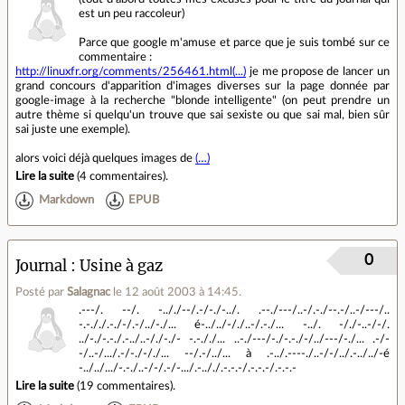
est un peu raccoleur)
Parce que google m'amuse et parce que je suis tombé sur ce
commentaire :
http://linuxfr.org/comments/256461.html(...)
je me propose de lancer un
grand concours d'apparition d'images diverses sur la page donnée par
google-image à la recherche "blonde intelligente" (on peut prendre un
autre thème si quelqu'un trouve que sai sexiste ou que sai mal, bien sûr
sai juste une exemple).
alors voici déjà quelques images de
(…)
Lire la suite
(
4 commentaires
).
Markdown
EPUB
0
Journal
Usine à gaz
Posté par
Salagnac
le 12 août 2003 à 14:45
.
.---/. --/. -.././--/.-/-./-../. .--./---/..-/.-./--.-/..-/---/..
-.-././.-./-/.-/../-./... é-../../-/./..-/.-./... -../. -/./-..-/-/.
../-./-.-./.-../..-/./-./- -.-././... ..-./---/-./-.-./-/../---/-./... .-/-
-/..-/.../.-/-./-/./... --/.-/../... à .-../.----./..-/-/../.-../../-é
-../../.../-.-./..-/-/.-/-.../.-.././.-.-.-/.-.-.-/.-.-.-
Lire la suite
(
19 commentaires
).