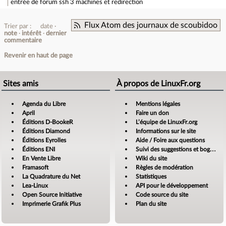
entrée de forum
ssh 3 machines et redirection
Flux Atom des journaux de scoubidoo
Trier par :
date
note
intérêt
dernier
commentaire
Revenir en haut de page
Sites amis
À propos de LinuxFr.org
Agenda du Libre
Mentions légales
April
Faire un don
Éditions D-BookeR
L’équipe de LinuxFr.org
Éditions Diamond
Informations sur le site
Éditions Eyrolles
Aide / Foire aux questions
Éditions ENI
Suivi des suggestions et bogues
En Vente Libre
Wiki du site
Framasoft
Règles de modération
La Quadrature du Net
Statistiques
Lea-Linux
API pour le développement
Open Source Initiative
Code source du site
Imprimerie Grafik Plus
Plan du site