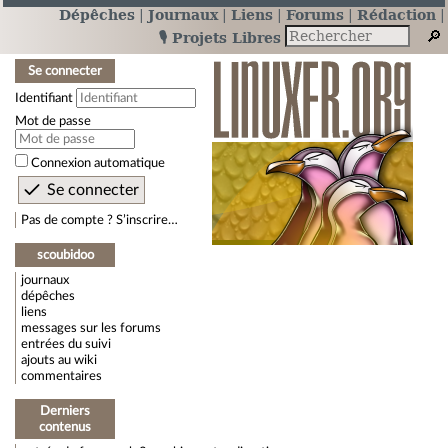
Dépêches
Journaux
Liens
Forums
Rédaction
🎙️ Projets Libres
Se connecter
Identifiant
Mot de passe
Connexion automatique
Pas de compte ? S’inscrire…
scoubidoo
journaux
dépêches
liens
messages sur les forums
entrées du suivi
ajouts au wiki
commentaires
Derniers
contenus