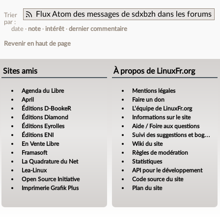
Flux Atom des messages de sdxbzh dans les forums
Trier
par :
date
note
intérêt
dernier commentaire
Revenir en haut de page
Sites amis
À propos de LinuxFr.org
Agenda du Libre
Mentions légales
April
Faire un don
Éditions D-BookeR
L’équipe de LinuxFr.org
Éditions Diamond
Informations sur le site
Éditions Eyrolles
Aide / Foire aux questions
Éditions ENI
Suivi des suggestions et bogues
En Vente Libre
Wiki du site
Framasoft
Règles de modération
La Quadrature du Net
Statistiques
Lea-Linux
API pour le développement
Open Source Initiative
Code source du site
Imprimerie Grafik Plus
Plan du site