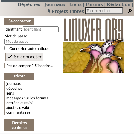
Dépêches
Journaux
Liens
Forums
Rédaction
🎙️ Projets Libres
Se connecter
Identifiant
Mot de passe
Connexion automatique
Pas de compte ? S’inscrire…
sdxbzh
journaux
dépêches
liens
messages sur les forums
entrées du suivi
ajouts au wiki
commentaires
Derniers
contenus