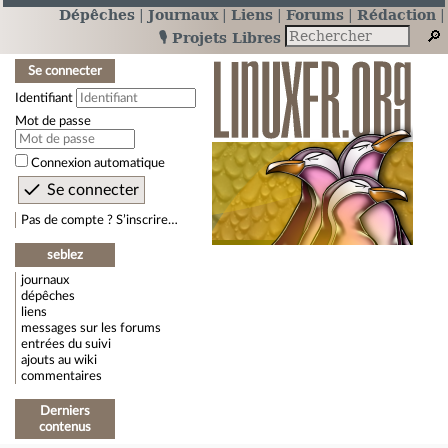
Dépêches
Journaux
Liens
Forums
Rédaction
🎙️ Projets Libres
Se connecter
Identifiant
Mot de passe
Connexion automatique
Pas de compte ? S’inscrire…
seblez
journaux
dépêches
liens
messages sur les forums
entrées du suivi
ajouts au wiki
commentaires
Derniers
contenus