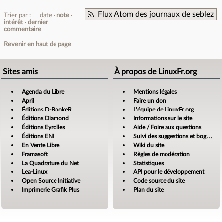
Flux Atom des journaux de seblez
Trier par :
date
note
intérêt
dernier
commentaire
Revenir en haut de page
Sites amis
À propos de LinuxFr.org
Agenda du Libre
Mentions légales
April
Faire un don
Éditions D-BookeR
L’équipe de LinuxFr.org
Éditions Diamond
Informations sur le site
Éditions Eyrolles
Aide / Foire aux questions
Éditions ENI
Suivi des suggestions et bogues
En Vente Libre
Wiki du site
Framasoft
Règles de modération
La Quadrature du Net
Statistiques
Lea-Linux
API pour le développement
Open Source Initiative
Code source du site
Imprimerie Grafik Plus
Plan du site