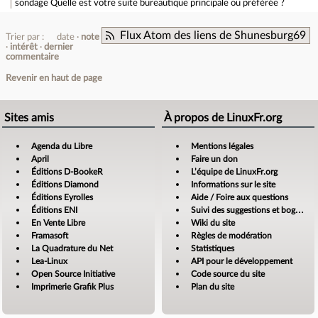
sondage
Quelle est votre suite bureautique principale ou préférée ?
Flux Atom des liens de Shunesburg69
Trier par :
date
note
intérêt
dernier
commentaire
Revenir en haut de page
Sites amis
À propos de LinuxFr.org
Agenda du Libre
Mentions légales
April
Faire un don
Éditions D-BookeR
L’équipe de LinuxFr.org
Éditions Diamond
Informations sur le site
Éditions Eyrolles
Aide / Foire aux questions
Éditions ENI
Suivi des suggestions et bogues
En Vente Libre
Wiki du site
Framasoft
Règles de modération
La Quadrature du Net
Statistiques
Lea-Linux
API pour le développement
Open Source Initiative
Code source du site
Imprimerie Grafik Plus
Plan du site