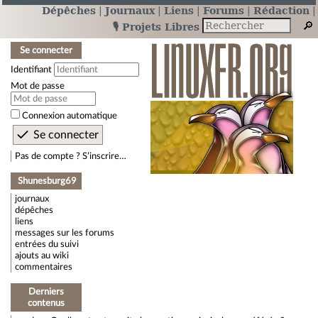
Dépêches
Journaux
Liens
Forums
Rédaction
🎙️ Projets Libres
Se connecter
Identifiant
Mot de passe
Connexion automatique
Pas de compte ? S’inscrire…
Shunesburg69
journaux
dépêches
liens
messages sur les forums
entrées du suivi
ajouts au wiki
commentaires
Derniers
contenus