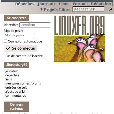
Dépêches
Journaux
Liens
Forums
Rédaction
🎙️ Projets Libres
Se connecter
Identifiant
Mot de passe
Connexion automatique
Pas de compte ? S’inscrire…
Shunesburg69
journaux
dépêches
liens
messages sur les forums
entrées du suivi
ajouts au wiki
commentaires
Derniers
contenus