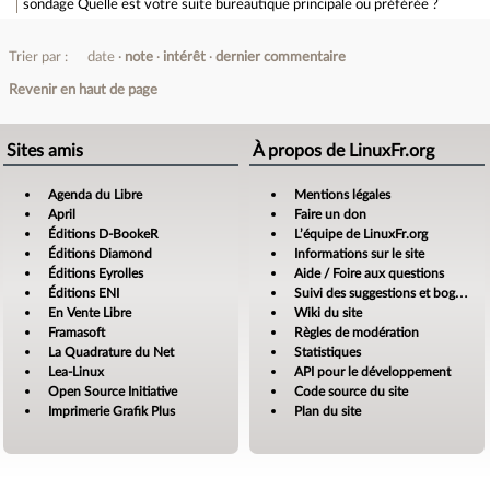
sondage
Quelle est votre suite bureautique principale ou préférée ?
Trier par :
date
note
intérêt
dernier commentaire
Revenir en haut de page
Sites amis
À propos de LinuxFr.org
Agenda du Libre
Mentions légales
April
Faire un don
Éditions D-BookeR
L’équipe de LinuxFr.org
Éditions Diamond
Informations sur le site
Éditions Eyrolles
Aide / Foire aux questions
Éditions ENI
Suivi des suggestions et bogues
En Vente Libre
Wiki du site
Framasoft
Règles de modération
La Quadrature du Net
Statistiques
Lea-Linux
API pour le développement
Open Source Initiative
Code source du site
Imprimerie Grafik Plus
Plan du site