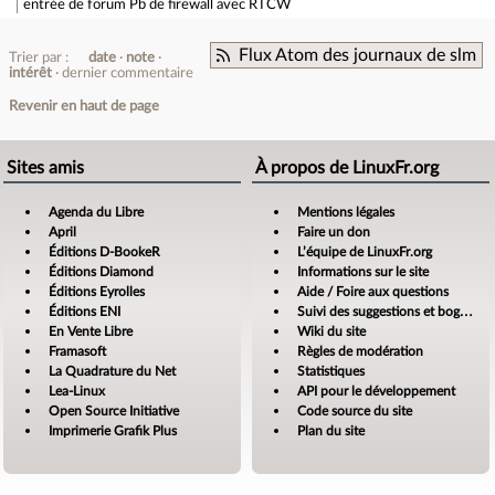
entrée de forum
Pb de firewall avec RTCW
Flux Atom des journaux de slm
Trier par :
date
note
intérêt
dernier commentaire
Revenir en haut de page
Sites amis
À propos de LinuxFr.org
Agenda du Libre
Mentions légales
April
Faire un don
Éditions D-BookeR
L’équipe de LinuxFr.org
Éditions Diamond
Informations sur le site
Éditions Eyrolles
Aide / Foire aux questions
Éditions ENI
Suivi des suggestions et bogues
En Vente Libre
Wiki du site
Framasoft
Règles de modération
La Quadrature du Net
Statistiques
Lea-Linux
API pour le développement
Open Source Initiative
Code source du site
Imprimerie Grafik Plus
Plan du site