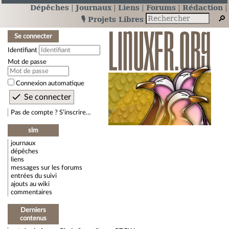
Dépêches
Journaux
Liens
Forums
Rédaction
🎙️ Projets Libres
Se connecter
Identifiant
Mot de passe
Connexion automatique
Pas de compte ? S’inscrire…
slm
journaux
dépêches
liens
messages sur les forums
entrées du suivi
ajouts au wiki
commentaires
Derniers
contenus