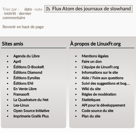
Flux Atom des journaux de slowhand
Trier par :
date
note
intérêt
dernier
commentaire
Revenir en haut de page
Sites amis
À propos de LinuxFr.org
Agenda du Libre
Mentions légales
April
Faire un don
Éditions D-BookeR
L’équipe de LinuxFr.org
Éditions Diamond
Informations sur le site
Éditions Eyrolles
Aide / Foire aux questions
Éditions ENI
Suivi des suggestions et bogues
En Vente Libre
Wiki du site
Framasoft
Règles de modération
La Quadrature du Net
Statistiques
Lea-Linux
API pour le développement
Open Source Initiative
Code source du site
Imprimerie Grafik Plus
Plan du site