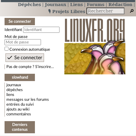
Dépêches
Journaux
Liens
Forums
Rédaction
🎙️ Projets Libres
Se connecter
Identifiant
Mot de passe
Connexion automatique
Pas de compte ? S’inscrire…
slowhand
journaux
dépêches
liens
messages sur les forums
entrées du suivi
ajouts au wiki
commentaires
Derniers
contenus