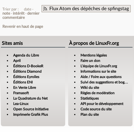
Flux Atom des dépêches de spfingstag
Trier par :
date
note
intérêt
dernier
commentaire
Revenir en haut de page
Sites amis
À propos de LinuxFr.org
Agenda du Libre
Mentions légales
April
Faire un don
Éditions D-BookeR
L’équipe de LinuxFr.org
Éditions Diamond
Informations sur le site
Éditions Eyrolles
Aide / Foire aux questions
Éditions ENI
Suivi des suggestions et bogues
En Vente Libre
Wiki du site
Framasoft
Règles de modération
La Quadrature du Net
Statistiques
Lea-Linux
API pour le développement
Open Source Initiative
Code source du site
Imprimerie Grafik Plus
Plan du site