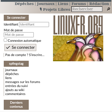
Dépêches
Journaux
Liens
Forums
Rédaction
🎙️ Projets Libres
Se connecter
Identifiant
Mot de passe
Connexion automatique
Pas de compte ? S’inscrire…
spfingstag
journaux
dépêches
liens
messages sur les forums
entrées du suivi
ajouts au wiki
commentaires
Derniers
contenus