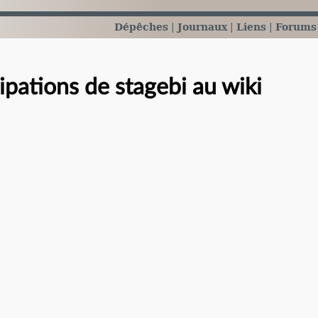
Dépêches
Journaux
Liens
Forums
cipations de stagebi au wiki
e