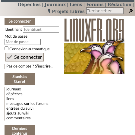
Dépêches
Journaux
Liens
Forums
Rédaction
🎙️ Projets Libres
Se connecter
Identifiant
Mot de passe
Connexion automatique
Pas de compte ? S’inscrire…
Stanislas
Garret
journaux
dépêches
liens
messages sur les forums
entrées du suivi
ajouts au wiki
commentaires
Derniers
contenus