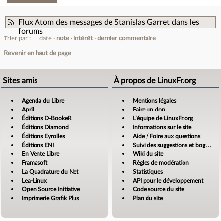
Flux Atom des messages de Stanislas Garret dans les
forums
Trier par :
date
note
intérêt
dernier commentaire
Revenir en haut de page
Sites amis
À propos de LinuxFr.org
Agenda du Libre
Mentions légales
April
Faire un don
Éditions D-BookeR
L’équipe de LinuxFr.org
Éditions Diamond
Informations sur le site
Éditions Eyrolles
Aide / Foire aux questions
Éditions ENI
Suivi des suggestions et bogues
En Vente Libre
Wiki du site
Framasoft
Règles de modération
La Quadrature du Net
Statistiques
Lea-Linux
API pour le développement
Open Source Initiative
Code source du site
Imprimerie Grafik Plus
Plan du site