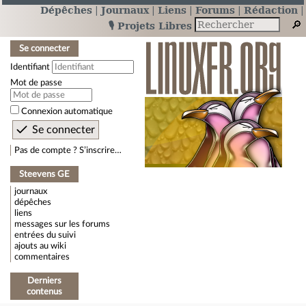
Dépêches
Journaux
Liens
Forums
Rédaction
🎙️ Projets Libres
Se connecter
Identifiant
Mot de passe
Connexion automatique
Pas de compte ? S’inscrire…
Steevens GE
journaux
dépêches
liens
messages sur les forums
entrées du suivi
ajouts au wiki
commentaires
Derniers
contenus