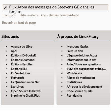
Flux Atom des messages de Steevens GE dans les
forums
Trier par :
date
note
intérêt
dernier commentaire
Revenir en haut de page
Sites amis
À propos de LinuxFr.org
Agenda du Libre
Mentions légales
April
Faire un don
Éditions D-BookeR
L’équipe de LinuxFr.org
Éditions Diamond
Informations sur le site
Éditions Eyrolles
Aide / Foire aux questions
Éditions ENI
Suivi des suggestions et bogues
En Vente Libre
Wiki du site
Framasoft
Règles de modération
La Quadrature du Net
Statistiques
Lea-Linux
API pour le développement
Open Source Initiative
Code source du site
Imprimerie Grafik Plus
Plan du site