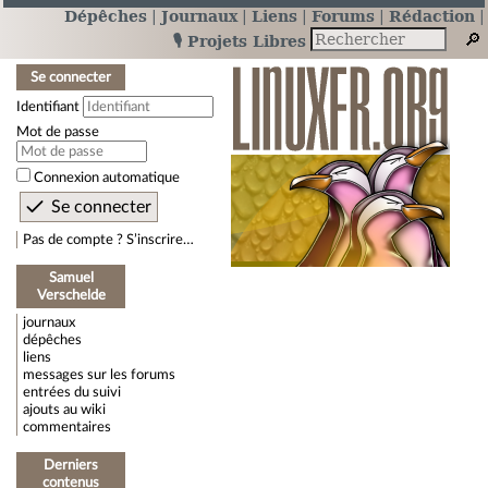
Dépêches
Journaux
Liens
Forums
Rédaction
🎙️ Projets Libres
Se connecter
Identifiant
Mot de passe
Connexion automatique
Pas de compte ? S’inscrire…
Samuel
Verschelde
journaux
dépêches
liens
messages sur les forums
entrées du suivi
ajouts au wiki
commentaires
Derniers
contenus