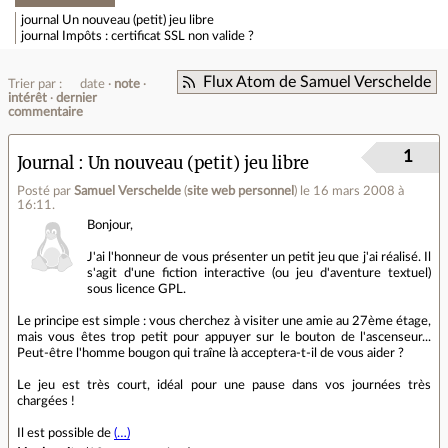
journal
Un nouveau (petit) jeu libre
journal
Impôts : certificat SSL non valide ?
Flux Atom de Samuel Verschelde
Trier par :
date
note
intérêt
dernier
commentaire
1
Journal
Un nouveau (petit) jeu libre
Posté par
Samuel Verschelde
(
site web personnel
)
le 16 mars 2008 à
16:11
.
Bonjour,
J'ai l'honneur de vous présenter un petit jeu que j'ai réalisé. Il
s'agit d'une fiction interactive (ou jeu d'aventure textuel)
sous licence GPL.
Le principe est simple : vous cherchez à visiter une amie au 27ème étage,
mais vous êtes trop petit pour appuyer sur le bouton de l'ascenseur...
Peut-être l'homme bougon qui traîne là acceptera-t-il de vous aider ?
Le jeu est très court, idéal pour une pause dans vos journées très
chargées !
Il est possible de
(…)