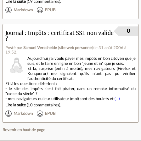
Lire la suite
(
19 commentaires
).
Markdown
EPUB
0
Journal
Impôts : certificat SSL non valide
?
Posté par
Samuel Verschelde
(
site web personnel
)
le 31 août 2006 à
19:52
.
Aujourd'hui j'ai voulu payer mes impôts en bon citoyen que je
suis, et le faire en ligne en bon "jeune et in" que je suis.
Et là, surprise (enfin à moitié), mes navigateurs (Firefox et
Konqueror) me signalent qu'ils n'ont pas pu vérifier
l'authenticité du certificat.
Et là les questions déferlent :
- le site des impôts s'est fait pirater, dans un remake informatisé du
"casse du siècle" ?
- mes navigateurs ou leur utilisateur (moi) sont des boulets et
(…)
Lire la suite
(
10 commentaires
).
Markdown
EPUB
Revenir en haut de page