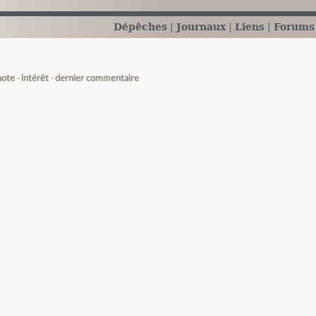
Dépêches
Journaux
Liens
Forums
note
intérêt
dernier commentaire
e