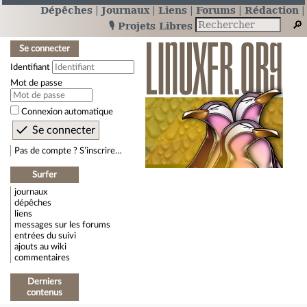
Dépêches
Journaux
Liens
Forums
Rédaction
🎙️ Projets Libres
Se connecter
Identifiant
Mot de passe
Connexion automatique
Pas de compte ? S’inscrire…
Surfer
journaux
dépêches
liens
messages sur les forums
entrées du suivi
ajouts au wiki
commentaires
Derniers
contenus