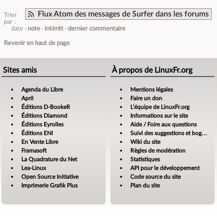
Flux Atom des messages de Surfer dans les forums
Trier
par :
date
note
intérêt
dernier commentaire
Revenir en haut de page
Sites amis
À propos de LinuxFr.org
Agenda du Libre
Mentions légales
April
Faire un don
Éditions D-BookeR
L’équipe de LinuxFr.org
Éditions Diamond
Informations sur le site
Éditions Eyrolles
Aide / Foire aux questions
Éditions ENI
Suivi des suggestions et bogues
En Vente Libre
Wiki du site
Framasoft
Règles de modération
La Quadrature du Net
Statistiques
Lea-Linux
API pour le développement
Open Source Initiative
Code source du site
Imprimerie Grafik Plus
Plan du site