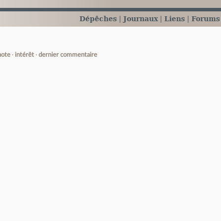
Dépêches
Journaux
Liens
Forums
note
intérêt
dernier commentaire
e