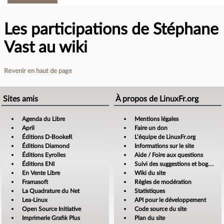
Les participations de Stéphane
Vast au wiki
Revenir en haut de page
Sites amis
À propos de LinuxFr.org
Agenda du Libre
Mentions légales
April
Faire un don
Éditions D-BookeR
L’équipe de LinuxFr.org
Éditions Diamond
Informations sur le site
Éditions Eyrolles
Aide / Foire aux questions
Éditions ENI
Suivi des suggestions et bogues
En Vente Libre
Wiki du site
Framasoft
Règles de modération
La Quadrature du Net
Statistiques
Lea-Linux
API pour le développement
Open Source Initiative
Code source du site
Imprimerie Grafik Plus
Plan du site