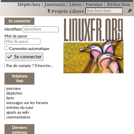
Dépêches
Journaux
Liens
Forums
Rédaction
🎙️ Projets Libres
Se connecter
Identifiant
Mot de passe
Connexion automatique
Pas de compte ? S’inscrire…
Stéphane
Vast
journaux
dépêches
liens
messages sur les forums
entrées du suivi
ajouts au wiki
commentaires
Derniers
contenus