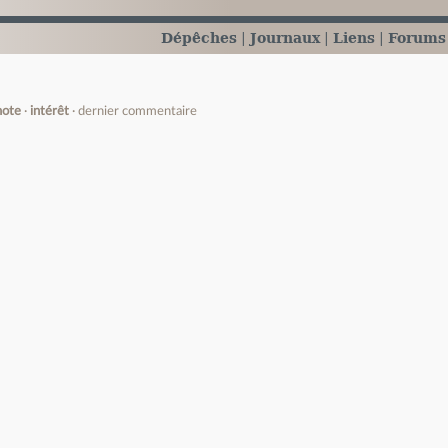
Dépêches
Journaux
Liens
Forums
note
intérêt
dernier commentaire
e