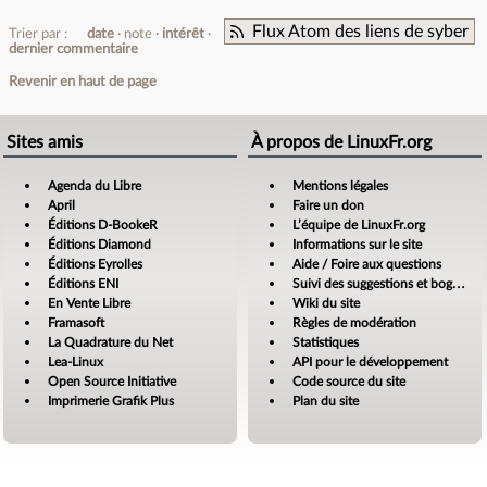
Flux Atom des liens de syber
Trier par :
date
note
intérêt
dernier commentaire
Revenir en haut de page
Sites amis
À propos de LinuxFr.org
Agenda du Libre
Mentions légales
April
Faire un don
Éditions D-BookeR
L’équipe de LinuxFr.org
Éditions Diamond
Informations sur le site
Éditions Eyrolles
Aide / Foire aux questions
Éditions ENI
Suivi des suggestions et bogues
En Vente Libre
Wiki du site
Framasoft
Règles de modération
La Quadrature du Net
Statistiques
Lea-Linux
API pour le développement
Open Source Initiative
Code source du site
Imprimerie Grafik Plus
Plan du site