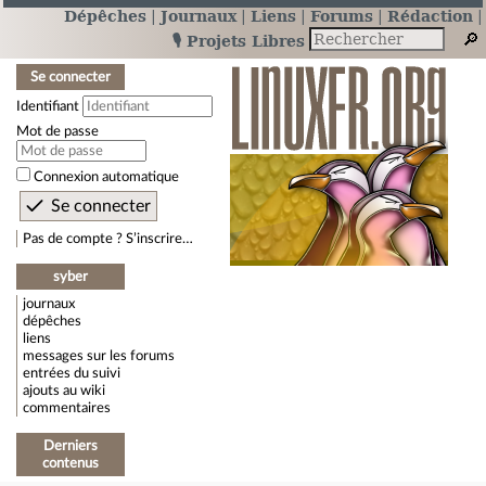
Dépêches
Journaux
Liens
Forums
Rédaction
🎙️ Projets Libres
Se connecter
Identifiant
Mot de passe
Connexion automatique
Pas de compte ? S’inscrire…
syber
journaux
dépêches
liens
messages sur les forums
entrées du suivi
ajouts au wiki
commentaires
Derniers
contenus