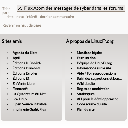
Flux Atom des messages de syber dans les forums
Trier
par :
date
note
intérêt
dernier commentaire
Revenir en haut de page
Sites amis
À propos de LinuxFr.org
Agenda du Libre
Mentions légales
April
Faire un don
Éditions D-BookeR
L’équipe de LinuxFr.org
Éditions Diamond
Informations sur le site
Éditions Eyrolles
Aide / Foire aux questions
Éditions ENI
Suivi des suggestions et bogues
En Vente Libre
Wiki du site
Framasoft
Règles de modération
La Quadrature du Net
Statistiques
Lea-Linux
API pour le développement
Open Source Initiative
Code source du site
Imprimerie Grafik Plus
Plan du site