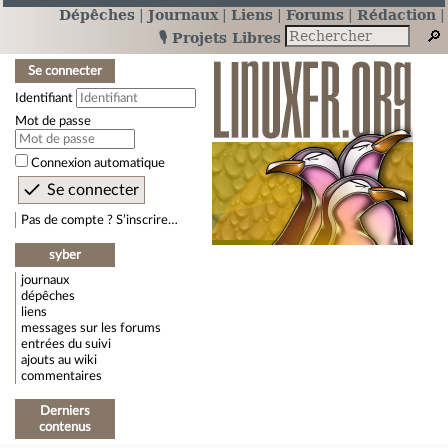
Dépêches
Journaux
Liens
Forums
Rédaction
🎙️ Projets Libres
Se connecter
Identifiant
Mot de passe
Connexion automatique
Pas de compte ? S’inscrire…
syber
journaux
dépêches
liens
messages sur les forums
entrées du suivi
ajouts au wiki
commentaires
Derniers
contenus