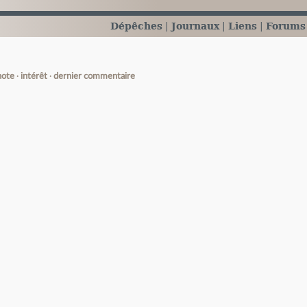
Dépêches
Journaux
Liens
Forums
note
intérêt
dernier commentaire
e