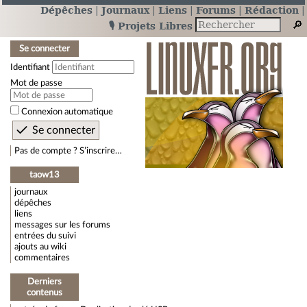
Dépêches
Journaux
Liens
Forums
Rédaction
🎙️ Projets Libres
Se connecter
Identifiant
Mot de passe
Connexion automatique
Pas de compte ? S’inscrire…
taow13
journaux
dépêches
liens
messages sur les forums
entrées du suivi
ajouts au wiki
commentaires
Derniers
contenus