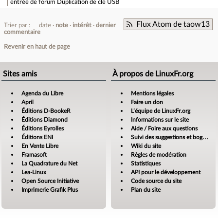
entrée de forum
Duplication de clé USB
Flux Atom de taow13
Trier par :
date
note
intérêt
dernier
commentaire
Revenir en haut de page
Sites amis
À propos de LinuxFr.org
Agenda du Libre
Mentions légales
April
Faire un don
Éditions D-BookeR
L’équipe de LinuxFr.org
Éditions Diamond
Informations sur le site
Éditions Eyrolles
Aide / Foire aux questions
Éditions ENI
Suivi des suggestions et bogues
En Vente Libre
Wiki du site
Framasoft
Règles de modération
La Quadrature du Net
Statistiques
Lea-Linux
API pour le développement
Open Source Initiative
Code source du site
Imprimerie Grafik Plus
Plan du site