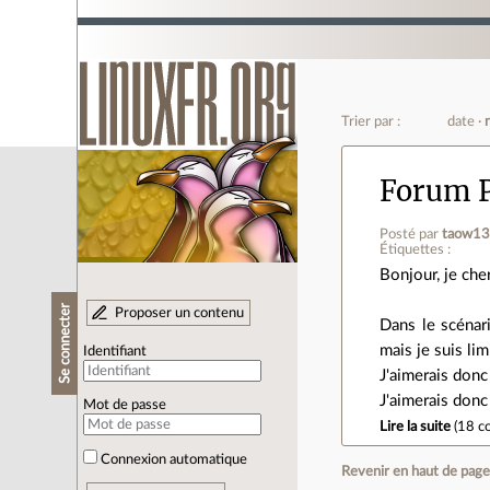
Trier par :
date
Forum 
Posté par
taow1
Étiquettes :
Bonjour, je ch
Se connecter
Proposer un contenu
Dans le scénar
mais je suis li
Identifiant
J'aimerais donc
J'aimerais donc
Mot de passe
Lire la suite
(
18 c
Connexion automatique
Revenir en haut de pag