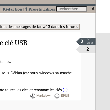
Rédaction
🎙️ Projets Libres
Atom des messages de taow13 dans les forums
oct.
e clé USB
3
2008
2
 temps.
e sous Débian (car sous windows sa marche
onte toutes les clés et renomme les clés
(…)
Markdown
EPUB