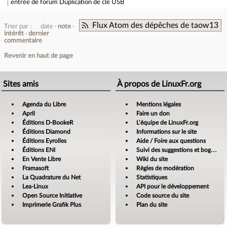
entrée de forum
Duplication de clé USB
Flux Atom des dépêches de taow13
Trier par :
date
note
intérêt
dernier
commentaire
Revenir en haut de page
Sites amis
À propos de LinuxFr.org
Agenda du Libre
Mentions légales
April
Faire un don
Éditions D-BookeR
L’équipe de LinuxFr.org
Éditions Diamond
Informations sur le site
Éditions Eyrolles
Aide / Foire aux questions
Éditions ENI
Suivi des suggestions et bogues
En Vente Libre
Wiki du site
Framasoft
Règles de modération
La Quadrature du Net
Statistiques
Lea-Linux
API pour le développement
Open Source Initiative
Code source du site
Imprimerie Grafik Plus
Plan du site