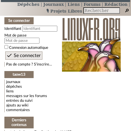
Dépêches
Journaux
Liens
Forums
Rédaction
🎙️ Projets Libres
Se connecter
Identifiant
Mot de passe
Connexion automatique
Pas de compte ? S’inscrire…
taow13
journaux
dépêches
liens
messages sur les forums
entrées du suivi
ajouts au wiki
commentaires
Derniers
contenus