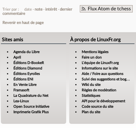
Flux Atom de tchess
Trier par :
date
note
intérêt
dernier
commentaire
Revenir en haut de page
Sites amis
À propos de LinuxFr.org
Agenda du Libre
Mentions légales
April
Faire un don
Éditions D-BookeR
L’équipe de LinuxFr.org
Éditions Diamond
Informations sur le site
Éditions Eyrolles
Aide / Foire aux questions
Éditions ENI
Suivi des suggestions et bogues
En Vente Libre
Wiki du site
Framasoft
Règles de modération
La Quadrature du Net
Statistiques
Lea-Linux
API pour le développement
Open Source Initiative
Code source du site
Imprimerie Grafik Plus
Plan du site