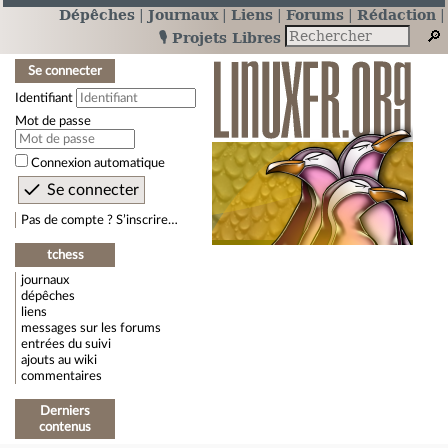
Dépêches
Journaux
Liens
Forums
Rédaction
🎙️ Projets Libres
Se connecter
Identifiant
Mot de passe
Connexion automatique
Pas de compte ? S’inscrire…
tchess
journaux
dépêches
liens
messages sur les forums
entrées du suivi
ajouts au wiki
commentaires
Derniers
contenus