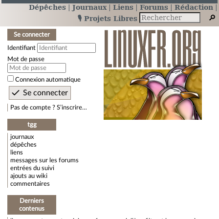
Dépêches
Journaux
Liens
Forums
Rédaction
🎙️ Projets Libres
Se connecter
Identifiant
Mot de passe
Connexion automatique
Pas de compte ? S’inscrire…
tgg
journaux
dépêches
liens
messages sur les forums
entrées du suivi
ajouts au wiki
commentaires
Derniers
contenus