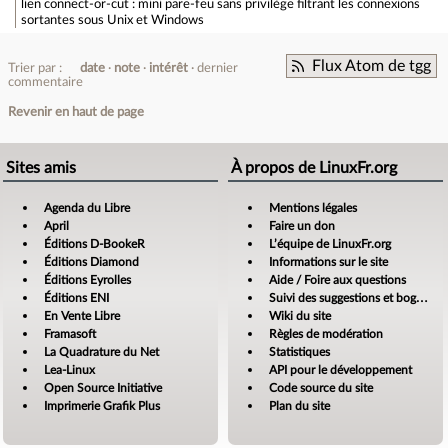
lien
connect-or-cut : mini pare-feu sans privilège filtrant les connexions
sortantes sous Unix et Windows
Flux Atom de tgg
Trier par :
date
note
intérêt
dernier
commentaire
Revenir en haut de page
Sites amis
À propos de LinuxFr.org
Agenda du Libre
Mentions légales
April
Faire un don
Éditions D-BookeR
L’équipe de LinuxFr.org
Éditions Diamond
Informations sur le site
Éditions Eyrolles
Aide / Foire aux questions
Éditions ENI
Suivi des suggestions et bogues
En Vente Libre
Wiki du site
Framasoft
Règles de modération
La Quadrature du Net
Statistiques
Lea-Linux
API pour le développement
Open Source Initiative
Code source du site
Imprimerie Grafik Plus
Plan du site