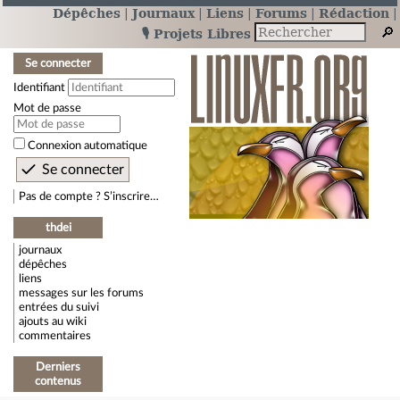
Dépêches
Journaux
Liens
Forums
Rédaction
🎙️ Projets Libres
Se connecter
Identifiant
Mot de passe
Connexion automatique
Pas de compte ? S’inscrire…
thdei
journaux
dépêches
liens
messages sur les forums
entrées du suivi
ajouts au wiki
commentaires
Derniers
contenus