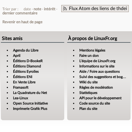
Flux Atom des liens de thdei
Trier par :
date
note
intérêt
dernier commentaire
Revenir en haut de page
Sites amis
À propos de LinuxFr.org
Agenda du Libre
Mentions légales
April
Faire un don
Éditions D-BookeR
L’équipe de LinuxFr.org
Éditions Diamond
Informations sur le site
Éditions Eyrolles
Aide / Foire aux questions
Éditions ENI
Suivi des suggestions et bogues
En Vente Libre
Wiki du site
Framasoft
Règles de modération
La Quadrature du Net
Statistiques
Lea-Linux
API pour le développement
Open Source Initiative
Code source du site
Imprimerie Grafik Plus
Plan du site