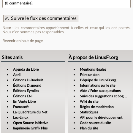
(
0 commentaire
).
Suivre le flux des commentaires
Note :
les commentaires appartiennent à celles et ceux qui les ont postés.
Nous n’en sommes pas responsables.
Revenir en haut de page
Sites amis
À propos de LinuxFr.org
Agenda du Libre
Mentions légales
April
Faire un don
Éditions D-BookeR
L’équipe de LinuxFr.org
Éditions Diamond
Informations sur le site
Éditions Eyrolles
Aide / Foire aux questions
Éditions ENI
Suivi des suggestions et bogues
En Vente Libre
Wiki du site
Framasoft
Règles de modération
La Quadrature du Net
Statistiques
Lea-Linux
API pour le développement
Open Source Initiative
Code source du site
Imprimerie Grafik Plus
Plan du site