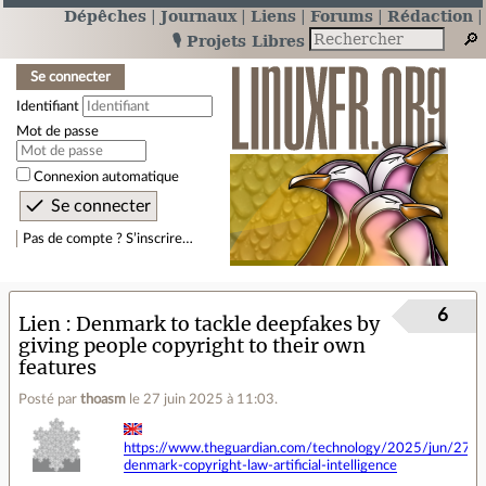
Dépêches
Journaux
Liens
Forums
Rédaction
🎙️ Projets Libres
Se connecter
Identifiant
Mot de passe
Connexion automatique
Pas de compte ? S’inscrire…
6
Lien
Denmark to tackle deepfakes by
giving people copyright to their own
features
Posté par
thoasm
le 27 juin 2025 à 11:03
.
https://www.theguardian.com/technology/2025/jun/27/d
denmark-copyright-law-artificial-intelligence