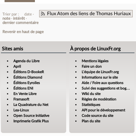
Flux Atom des liens de Thomas Huriaux
Trier par :
date
note
intérêt
dernier commentaire
Revenir en haut de page
Sites amis
À propos de LinuxFr.org
Agenda du Libre
Mentions légales
April
Faire un don
Éditions D-BookeR
L’équipe de LinuxFr.org
Éditions Diamond
Informations sur le site
Éditions Eyrolles
Aide / Foire aux questions
Éditions ENI
Suivi des suggestions et bogues
En Vente Libre
Wiki du site
Framasoft
Règles de modération
La Quadrature du Net
Statistiques
Lea-Linux
API pour le développement
Open Source Initiative
Code source du site
Imprimerie Grafik Plus
Plan du site