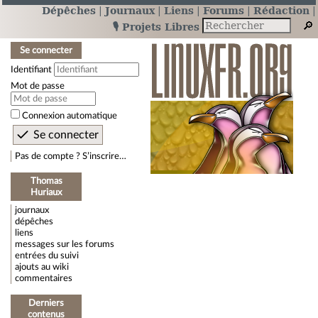
Dépêches
Journaux
Liens
Forums
Rédaction
🎙️ Projets Libres
Se connecter
Identifiant
Mot de passe
Connexion automatique
Pas de compte ? S’inscrire…
Thomas
Huriaux
journaux
dépêches
liens
messages sur les forums
entrées du suivi
ajouts au wiki
commentaires
Derniers
contenus