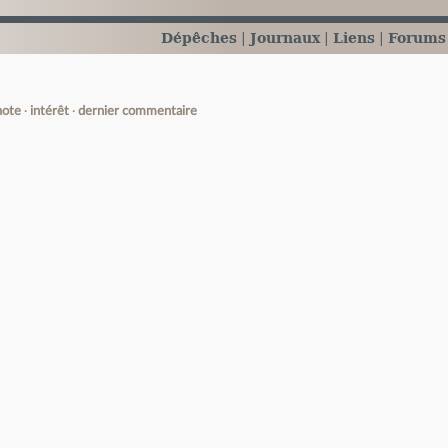
Dépêches
Journaux
Liens
Forums
note
intérêt
dernier commentaire
e