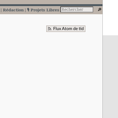
Rédaction
🎙️ Projets Libres
Flux Atom de tid