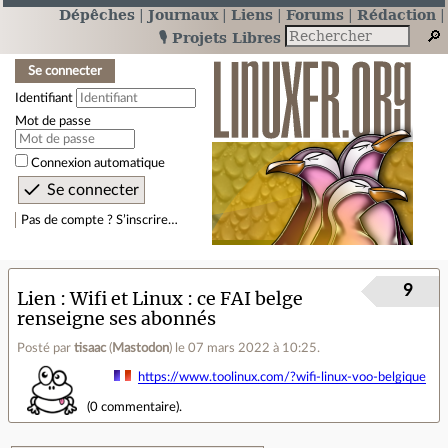
Dépêches
Journaux
Liens
Forums
Rédaction
🎙️ Projets Libres
Se connecter
Identifiant
Mot de passe
Connexion automatique
Pas de compte ? S’inscrire…
9
Lien
Wifi et Linux : ce FAI belge
renseigne ses abonnés
Posté par
tisaac
(
Mastodon
)
le 07 mars 2022 à 10:25
.
https://www.toolinux.com/?wifi-linux-voo-belgique
(
0 commentaire
).