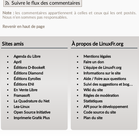
Suivre le flux des commentaires
Note :
les commentaires appartiennent à celles et ceux qui les ont postés.
Nous n’en sommes pas responsables.
Revenir en haut de page
Sites amis
À propos de LinuxFr.org
Agenda du Libre
Mentions légales
April
Faire un don
Éditions D-BookeR
L’équipe de LinuxFr.org
Éditions Diamond
Informations sur le site
Éditions Eyrolles
Aide / Foire aux questions
Éditions ENI
Suivi des suggestions et bogues
En Vente Libre
Wiki du site
Framasoft
Règles de modération
La Quadrature du Net
Statistiques
Lea-Linux
API pour le développement
Open Source Initiative
Code source du site
Imprimerie Grafik Plus
Plan du site