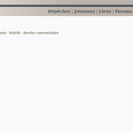
Dépêches
Journaux
Liens
Forums
note
intérêt
dernier commentaire
e