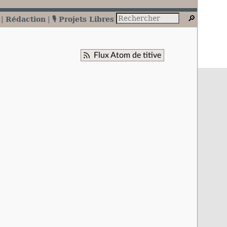
Rédaction
🎙️ Projets Libres
Flux Atom de titive