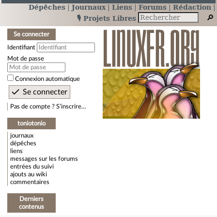
Dépêches
Journaux
Liens
Forums
Rédaction
🎙️ Projets Libres
Se connecter
Identifiant
Mot de passe
Connexion automatique
Pas de compte ? S’inscrire…
toniotonio
journaux
dépêches
liens
messages sur les forums
entrées du suivi
ajouts au wiki
commentaires
Derniers
contenus