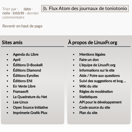
Flux Atom des journaux de toniotonio
Trier par :
date
note
intérêt
dernier
commentaire
Revenir en haut de page
Sites amis
À propos de LinuxFr.org
Agenda du Libre
Mentions légales
April
Faire un don
Éditions D-BookeR
L’équipe de LinuxFr.org
Éditions Diamond
Informations sur le site
Éditions Eyrolles
Aide / Foire aux questions
Éditions ENI
Suivi des suggestions et bogues
En Vente Libre
Wiki du site
Framasoft
Règles de modération
La Quadrature du Net
Statistiques
Lea-Linux
API pour le développement
Open Source Initiative
Code source du site
Imprimerie Grafik Plus
Plan du site