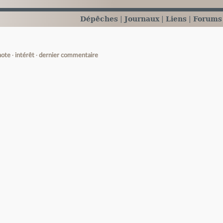
Dépêches
Journaux
Liens
Forums
note
intérêt
dernier commentaire
e