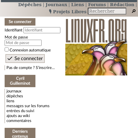
Dépêches
Journaux
Liens
Forums
Rédaction
🎙️ Projets Libres
Se connecter
Identifiant
Mot de passe
Connexion automatique
Pas de compte ? S’inscrire…
Cyril
Guilleminot
journaux
dépêches
liens
messages sur les forums
entrées du suivi
ajouts au wiki
commentaires
Derniers
contenus