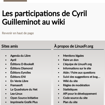
Les participations de Cyril
Guilleminot au wiki
Revenir en haut de page
Sites amis
À propos de LinuxFr.org
Agenda du Libre
Mentions légales
April
Faire un don
Éditions D-BookeR
L’équipe de LinuxFr.org
Éditions Diamond
Informations sur le site
Éditions Eyrolles
Aide / Foire aux questions
Éditions ENI
Suivi des suggestions et bogues
En Vente Libre
Wiki du site
Framasoft
Règles de modération
La Quadrature du Net
Statistiques
Lea-Linux
API pour le développement
Open Source Initiative
Code source du site
Imprimerie Grafik Plus
Plan du site