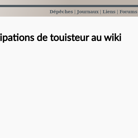
Dépêches
Journaux
Liens
Forums
cipations de touisteur au wiki
e