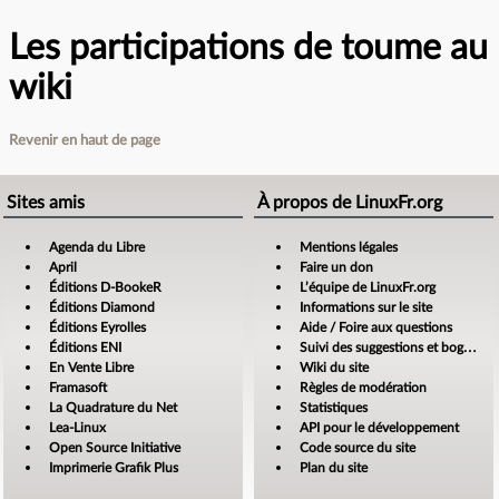
Les participations de toume au
wiki
Revenir en haut de page
Sites amis
À propos de LinuxFr.org
Agenda du Libre
Mentions légales
April
Faire un don
Éditions D-BookeR
L’équipe de LinuxFr.org
Éditions Diamond
Informations sur le site
Éditions Eyrolles
Aide / Foire aux questions
Éditions ENI
Suivi des suggestions et bogues
En Vente Libre
Wiki du site
Framasoft
Règles de modération
La Quadrature du Net
Statistiques
Lea-Linux
API pour le développement
Open Source Initiative
Code source du site
Imprimerie Grafik Plus
Plan du site