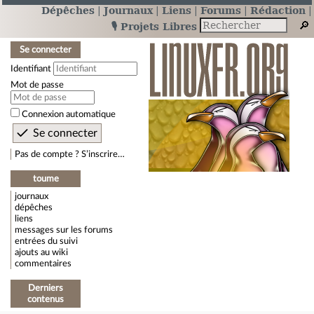
Dépêches
Journaux
Liens
Forums
Rédaction
🎙️ Projets Libres
Se connecter
Identifiant
Mot de passe
Connexion automatique
Pas de compte ? S’inscrire…
toume
journaux
dépêches
liens
messages sur les forums
entrées du suivi
ajouts au wiki
commentaires
Derniers
contenus