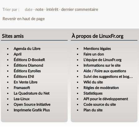
Trier par :
date
note
intérêt
dernier commentaire
Revenir en haut de page
Sites amis
À propos de LinuxFr.org
Agenda du Libre
Mentions légales
April
Faire un don
Éditions D-BookeR
L’équipe de LinuxFr.org
Éditions Diamond
Informations sur le site
Éditions Eyrolles
Aide / Foire aux questions
Éditions ENI
Suivi des suggestions et bogues
En Vente Libre
Wiki du site
Framasoft
Règles de modération
La Quadrature du Net
Statistiques
Lea-Linux
API pour le développement
Open Source Initiative
Code source du site
Imprimerie Grafik Plus
Plan du site