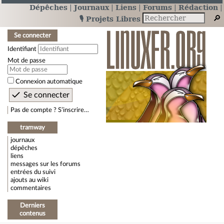
Dépêches
Journaux
Liens
Forums
Rédaction
🎙️ Projets Libres
Se connecter
Identifiant
Mot de passe
Connexion automatique
Pas de compte ? S’inscrire…
tramway
journaux
dépêches
liens
messages sur les forums
entrées du suivi
ajouts au wiki
commentaires
Derniers
contenus