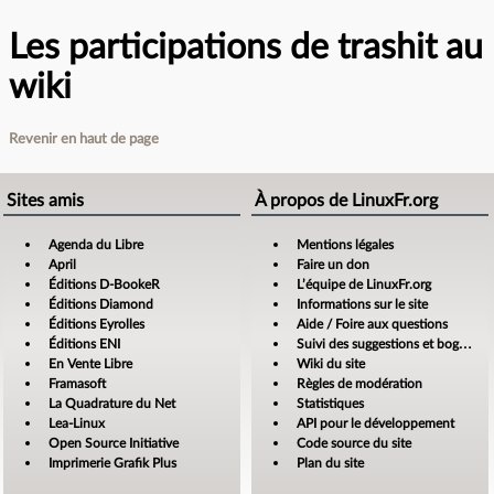
Les participations de trashit au
wiki
Revenir en haut de page
Sites amis
À propos de LinuxFr.org
Agenda du Libre
Mentions légales
April
Faire un don
Éditions D-BookeR
L’équipe de LinuxFr.org
Éditions Diamond
Informations sur le site
Éditions Eyrolles
Aide / Foire aux questions
Éditions ENI
Suivi des suggestions et bogues
En Vente Libre
Wiki du site
Framasoft
Règles de modération
La Quadrature du Net
Statistiques
Lea-Linux
API pour le développement
Open Source Initiative
Code source du site
Imprimerie Grafik Plus
Plan du site