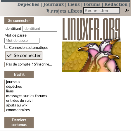
Dépêches
Journaux
Liens
Forums
Rédaction
🎙️ Projets Libres
Se connecter
Identifiant
Mot de passe
Connexion automatique
Pas de compte ? S’inscrire…
trashit
journaux
dépêches
liens
messages sur les forums
entrées du suivi
ajouts au wiki
commentaires
Derniers
contenus