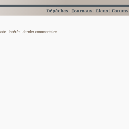
Dépêches
Journaux
Liens
Forums
note
intérêt
dernier commentaire
e