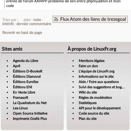
entrée de forum
XAMPP problème de lien entre phpmyadmin et mon
code
Flux Atom des liens de trezegoal
Trier par :
date
note
intérêt
dernier commentaire
Revenir en haut de page
Sites amis
À propos de LinuxFr.org
Agenda du Libre
Mentions légales
April
Faire un don
Éditions D-BookeR
L’équipe de LinuxFr.org
Éditions Diamond
Informations sur le site
Éditions Eyrolles
Aide / Foire aux questions
Éditions ENI
Suivi des suggestions et bogues
En Vente Libre
Wiki du site
Framasoft
Règles de modération
La Quadrature du Net
Statistiques
Lea-Linux
API pour le développement
Open Source Initiative
Code source du site
Imprimerie Grafik Plus
Plan du site