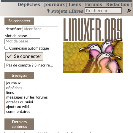
Dépêches
Journaux
Liens
Forums
Rédaction
🎙️ Projets Libres
Se connecter
Identifiant
Mot de passe
Connexion automatique
Pas de compte ? S’inscrire…
trezegoal
journaux
dépêches
liens
messages sur les forums
entrées du suivi
ajouts au wiki
commentaires
Derniers
contenus