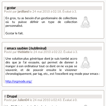
#
gcstar
Posté par
jardiland
le 24 mai 2010 à 02:18
.
Évalué à
3
.
En gros, tu as besoin d'un gestionnaire de collections
où tu puisse définir un type de collection
personnalisé.
Gcstar le fait.
#
emacs saybien (/subliminal)
Posté par
theblatte
le 24 mai 2010 à 02:22
.
Évalué à
3
.
Une solution plus générique dont je suis tombé accro
dès que je l'ai essayée, qui permet de donner à
manger à son ordinateur tout ce dont on ne va pas se
souvenir, et de pouvoir ensuite le visionner
chronologiquement, par tag, etc., est l'excellent org-mode pour emacs :
http://orgmode.org/
#
Drupal
Posté par
Julien04
le 24 mai 2010 à 02:43
.
Évalué à
0
.