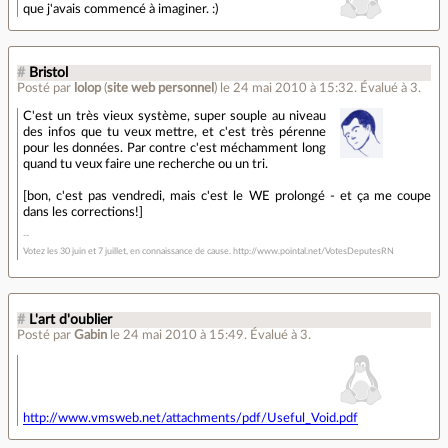
que j'avais commencé à imaginer. :)
#
Bristol
Posté par
lolop
(
site web personnel
)
le 24 mai 2010 à 15:32
.
Évalué à
3
.
C'est un très vieux système, super souple au niveau
des infos que tu veux mettre, et c'est très pérenne
pour les données. Par contre c'est méchamment long
quand tu veux faire une recherche ou un tri.
[bon, c'est pas vendredi, mais c'est le WE prolongé - et ça me coupe
dans les corrections!]
Votez les 30 juin et 7 juillet, en connaissance de cause. http://www.pointal.net/VotesDeputesRN
#
L'art d'oublier
Posté par
Gabin
le 24 mai 2010 à 15:49
.
Évalué à
3
.
http://www.vmsweb.net/attachments/pdf/Useful_Void.pdf