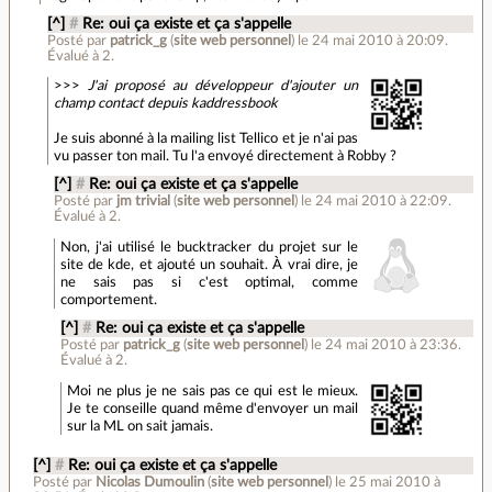
[^]
#
Re: oui ça existe et ça s'appelle
Posté par
patrick_g
(
site web personnel
)
le 24 mai 2010 à 20:09
.
Évalué à
2
.
>>>
J'ai proposé au développeur d'ajouter un
champ contact depuis kaddressbook
Je suis abonné à la mailing list Tellico et je n'ai pas
vu passer ton mail. Tu l'a envoyé directement à Robby ?
[^]
#
Re: oui ça existe et ça s'appelle
Posté par
jm trivial
(
site web personnel
)
le 24 mai 2010 à 22:09
.
Évalué à
2
.
Non, j'ai utilisé le bucktracker du projet sur le
site de kde, et ajouté un souhait. À vrai dire, je
ne sais pas si c'est optimal, comme
comportement.
[^]
#
Re: oui ça existe et ça s'appelle
Posté par
patrick_g
(
site web personnel
)
le 24 mai 2010 à 23:36
.
Évalué à
2
.
Moi ne plus je ne sais pas ce qui est le mieux.
Je te conseille quand même d'envoyer un mail
sur la ML on sait jamais.
[^]
#
Re: oui ça existe et ça s'appelle
Posté par
Nicolas Dumoulin
(
site web personnel
)
le 25 mai 2010 à