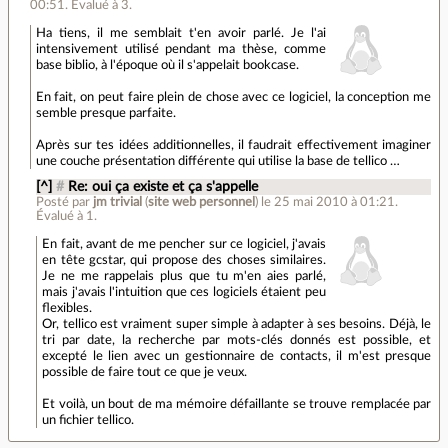
00:51
.
Évalué à
3
.
Ha tiens, il me semblait t'en avoir parlé. Je l'ai
intensivement utilisé pendant ma thèse, comme
base biblio, à l'époque où il s'appelait bookcase.
En fait, on peut faire plein de chose avec ce logiciel, la conception me
semble presque parfaite.
Après sur tes idées additionnelles, il faudrait effectivement imaginer
une couche présentation différente qui utilise la base de tellico …
[^]
#
Re: oui ça existe et ça s'appelle
Posté par
jm trivial
(
site web personnel
)
le 25 mai 2010 à 01:21
.
Évalué à
1
.
En fait, avant de me pencher sur ce logiciel, j'avais
en tête gcstar, qui propose des choses similaires.
Je ne me rappelais plus que tu m'en aies parlé,
mais j'avais l'intuition que ces logiciels étaient peu
flexibles.
Or, tellico est vraiment super simple à adapter à ses besoins. Déjà, le
tri par date, la recherche par mots-clés donnés est possible, et
excepté le lien avec un gestionnaire de contacts, il m'est presque
possible de faire tout ce que je veux.
Et voilà, un bout de ma mémoire défaillante se trouve remplacée par
un fichier tellico.