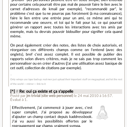
"prénom" (les personnes peuvent être en texte simple, bien entendu
pour certains cela pourrait être pas mal de pouvoir faire le lien avec le
carnet d'adresses de kmail par exemple), "recommandé par", le
problème c'est que tu ne pourras pas forcément (à ma connaissance),
faire le lien entre une entrée pour un ami, ce même ami qui te
recommande une oeuvre, et toi qui le fait pour lui, ce qui pourrait
générer un rapport avec toutes les interactions avec tes amis par
exemple, mais tu devrais pouvoir bidouiller pour signifier cela quand
même.
On peut également créer des notes, des listes de choix autorisés, et
réorganiser ces différents champs comme on l'entend (avec des
onglets), bref c'est assez complet. Il est possible de publier des
rapports selon divers critères, mais je ne sais pas trop comment les
personnaliser ou en créer d'autres (j'ai une utilisation assez basique de
cet outil, collection de citations par exemple).
Only wimps use tape backup: real men just upload their important stuff on megaupload, and let the rest
of the world ~~mirror~~ link to it
[^]
#
Re: oui ça existe et ça s'appelle
Posté par
jm trivial
(
site web personnel
)
le 24 mai 2010 à 16:57
.
Évalué à
1
.
Effectivement, j'ai commencé à jouer avec, c'est
super complet. J'ai proposé au développeur
d'ajouter un champ contact depuis kaddressbook.
J'ai vu aussi les possibilités offertes par le
regroupement par champ, vraiment sympa.