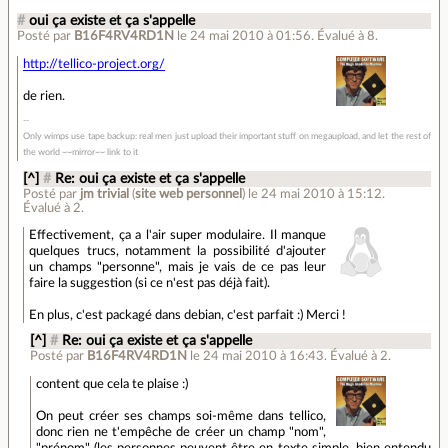
#
oui ça existe et ça s'appelle
Posté par
B16F4RV4RD1N
le 24 mai 2010 à 01:56
.
Évalué à
8
.
http://tellico-project.org/
de rien.
Only wimps use tape backup: real men just upload their important stuff on megaupload, and let the rest of
the world ~~mirror~~ link to it
[^]
#
Re: oui ça existe et ça s'appelle
Posté par
jm trivial
(
site web personnel
)
le 24 mai 2010 à 15:12
.
Évalué à
2
.
Effectivement, ça a l'air super modulaire. Il manque
quelques trucs, notamment la possibilité d'ajouter
un champs "personne", mais je vais de ce pas leur
faire la suggestion (si ce n'est pas déjà fait).
En plus, c'est packagé dans debian, c'est parfait :) Merci !
[^]
#
Re: oui ça existe et ça s'appelle
Posté par
B16F4RV4RD1N
le 24 mai 2010 à 16:43
.
Évalué à
2
.
content que cela te plaise :)
On peut créer ses champs soi-même dans tellico,
donc rien ne t'empêche de créer un champ "nom",