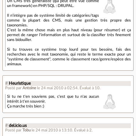
Un CMS très généraliste (qui peut etre vue comme
un framework) en PHP/SQL : DRUPAL.
Il n'intègre pas de système limité de catégories/tags
comme la plupart des CMS, mais une gestion très propre des
taxonomies.
C'est la même chose mais en plus haut niveau (pour résumer) et ça
permet de ranger l'information et surtout de la classifier très finement
sans bidouiller.
Si tu trouves ce système trop lourd pour tes besoins, fais des
recherches avec le mot taxonomie, qui reste le terme exacte pour un
"système de classement", comme le classement race/genre/espèce des
animaux.
#
Heuristique
Posté par
Antoine
le 24 mai 2010 à 02:54
.
Évalué à
10
.
Si tu ne t'en souviens pas, c'est que tu n'as aucun
intérêt à t'en souvenir.
Ça marche très bien :)
#
del.icio.us
Posté par
Tobu
le 24 mai 2010 à 13:10
.
Évalué à
2
.