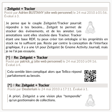
#
Zeitgeist + Tracker
Posté par
Adrien BUSTANY
(
site web personnel
)
le 24 mai 2010 à 01:56
.
Évalué à
3
.
Je pense que le couple Zeitgeist/Tracker pourrait
répondre à tes besoins... Zeitgeit te permet de
stocker des évènements, et de les annoter. Les
annotations sont elles stockée dans Tracker. Tracker
étant une base RDF, tu peux créer ton ontologie si les propriétés en
stock ne te suffisent pas. Reste par contre la conception de l'interface
graphique, il y a une UI pour Zeitgeist (le Gnome Activity Journal), mais
je ne l'ai pas essayée.
[^]
#
Re: Zeitgeist + Tracker
Posté par
patrick_g
(
site web personnel
)
le 24 mai 2010 à 09:16
.
Évalué à
4
.
Cela semble bien compliqué alors que Tellico répond
parfaitement au besoin.
[^]
#
Re: Zeitgeist + Tracker
Posté par
Deuterium
le 24 mai 2010 à 17:11
.
Évalué à
1
.
A priori, Zeitgeist a une vision plus "temporelle"
qu'un gestionnaire de collections.