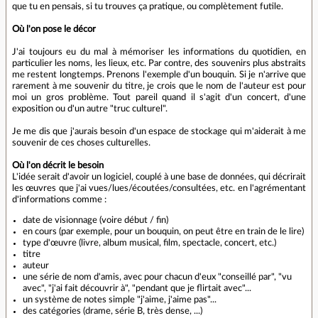
que tu en pensais, si tu trouves ça pratique, ou complètement futile.
Où l'on pose le décor
J'ai toujours eu du mal à mémoriser les informations du quotidien, en
particulier les noms, les lieux, etc. Par contre, des souvenirs plus abstraits
me restent longtemps. Prenons l'exemple d'un bouquin. Si je n'arrive que
rarement à me souvenir du titre, je crois que le nom de l'auteur est pour
moi un gros problème. Tout pareil quand il s'agit d'un concert, d'une
exposition ou d'un autre "truc culturel".
Je me dis que j'aurais besoin d'un espace de stockage qui m'aiderait à me
souvenir de ces choses culturelles.
Où l'on décrit le besoin
L'idée serait d'avoir un logiciel, couplé à une base de données, qui décrirait
les œuvres que j'ai vues/lues/écoutées/consultées, etc. en l'agrémentant
d'informations comme :
date de visionnage (voire début / fin)
en cours (par exemple, pour un bouquin, on peut être en train de le lire)
type d'œuvre (livre, album musical, film, spectacle, concert, etc.)
titre
auteur
une série de nom d'amis, avec pour chacun d'eux "conseillé par", "vu
avec", "j'ai fait découvrir à", "pendant que je flirtait avec"...
un système de notes simple "j'aime, j'aime pas"...
des catégories (drame, série B, très dense, ...)