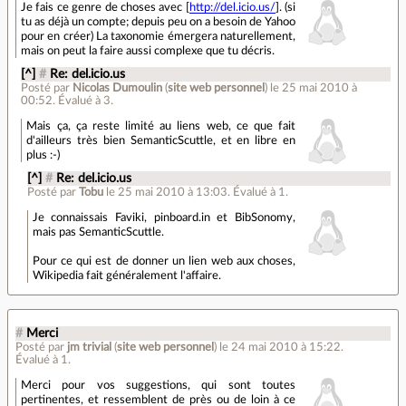
Je fais ce genre de choses avec [
http://del.icio.us/
]. (si
tu as déjà un compte; depuis peu on a besoin de Yahoo
pour en créer) La taxonomie émergera naturellement,
mais on peut la faire aussi complexe que tu décris.
[^]
#
Re: del.icio.us
Posté par
Nicolas Dumoulin
(
site web personnel
)
le 25 mai 2010 à
00:52
.
Évalué à
3
.
Mais ça, ça reste limité au liens web, ce que fait
d'ailleurs très bien SemanticScuttle, et en libre en
plus :-)
[^]
#
Re: del.icio.us
Posté par
Tobu
le 25 mai 2010 à 13:03
.
Évalué à
1
.
Je connaissais Faviki, pinboard.in et BibSonomy,
mais pas SemanticScuttle.
Pour ce qui est de donner un lien web aux choses,
Wikipedia fait généralement l'affaire.
#
Merci
Posté par
jm trivial
(
site web personnel
)
le 24 mai 2010 à 15:22
.
Évalué à
1
.
Merci pour vos suggestions, qui sont toutes
pertinentes, et ressemblent de près ou de loin à ce