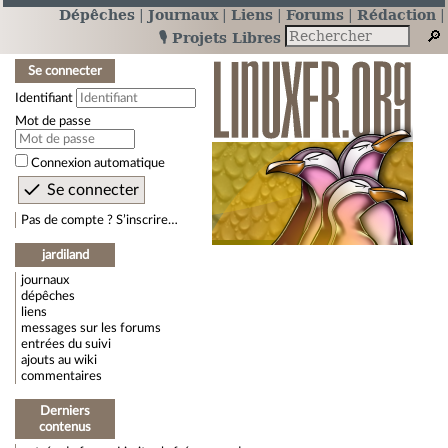
Dépêches
Journaux
Liens
Forums
Rédaction
🎙️ Projets Libres
Se connecter
Identifiant
Mot de passe
Connexion automatique
Pas de compte ? S’inscrire…
jardiland
journaux
dépêches
liens
messages sur les forums
entrées du suivi
ajouts au wiki
commentaires
Derniers
contenus