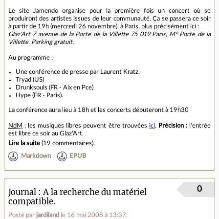
Le site Jamendo organise pour la première fois un concert où se
produiront des artistes issues de leur communauté. Ça se passera ce soir
à partir de 19h (mercredi 26 novembre), à Paris, plus précisément ici :
Glaz'Art 7 avenue de la Porte de la Villette 75 019 Paris, M° Porte de la
Villette. Parking gratuit.
Au programme :
Une conférence de presse par Laurent Kratz.
Tryad (US)
Drunksouls (FR - Aix en Pce)
Hype (FR - Paris).
La conférence aura lieu à 18h et les concerts débuteront à 19h30
NdM
: les musiques libres peuvent être trouvées
ici
.
Précision :
l'entrée
est libre ce soir au Glaz'Art.
Lire la suite
(
19 commentaires
).
Markdown
EPUB
0
Journal
A la recherche du matériel
compatible.
Posté par
jardiland
le 16 mai 2008 à 13:37
.