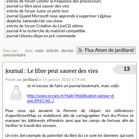
entrée de forum
Limiter la fréquence des processeurs
journal
Le libre peut sauver des vies
entrée de forum
Juste un petit test
journal
Quand Microsoft nous apprends à supprimer Li(g)nux
dépêche
Jamendo fait son show
entrée de forum
Création du LiveCD ultime
journal
A la recherche du matériel compatible.
journal
Ubuntu dispo en pré-commande
Flux Atom de jardiland
Trier par :
date
note
intérêt
dernier
commentaire
13
Journal
Le libre peut sauver des vies
Posté par
jardiland
le 15 janvier 2010 à 19:44
.
Je m'excuse de faire un journal bookmark, mais voilà :
http://www.ecrans.fr/Haiti-Mobilisation-autour-d-
une,8961.ht(...)
Pour ceux qui auraient la flemme de cliquer, les utilisateurs
d'openStreetMap se mobilisent afin de cartographier Port-Au-Prince et
marquer les bâtiments effondrés ainsi que les camps de fortune afin de
faciliter le travail des secours.
Un très bel exemple du potentiel du libre (ici ce sont les données qui sont